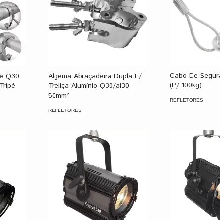
Cabo De Segura
té Q30
Algema Abraçadeira Dupla P/
(P/ 100kg)
Tripé
Treliça Alumínio Q30/al30
50mm²
REFLETORES
REFLETORES