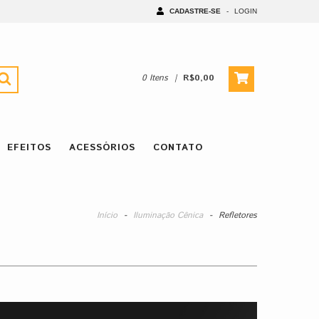
CADASTRE-SE
-
LOGIN
0
Itens
|
R$0,00
EFEITOS
ACESSÓRIOS
CONTATO
Início
-
Iluminação Cênica
-
Refletores