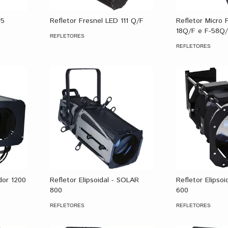
15
Refletor Fresnel LED 111 Q/F
Refletor Micro 
18Q/F e F-58Q
REFLETORES
REFLETORES
dor 1200
Refletor Elipsoidal - SOLAR
Refletor Elipso
800
600
REFLETORES
REFLETORES