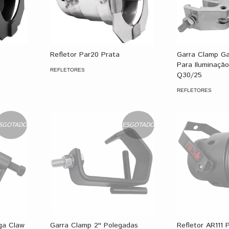
Refletor Par20 Prata
Garra Clamp G
Para Iluminação
REFLETORES
Q30/25
REFLETORES
SGOTADO
ESGOTADO
ga Claw
Garra Clamp 2'' Polegadas
Refletor AR111 